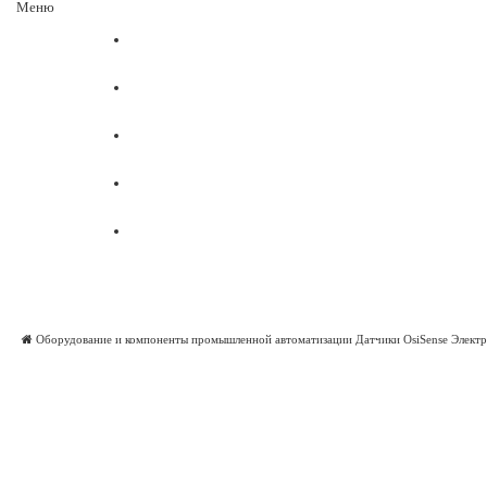
Меню
Главная
Документация
О Schneider Electric
О нас
Контакты
ВАША ЗАЯВКА
Оборудование и компоненты промышленной автоматизации
Датчики OsiSense
Электр