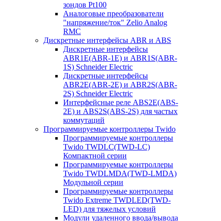
зондов Pt100
Аналоговые преобразователи
"напряжение/ток" Zelio Analog
RMC
Дискретные интерфейсы ABR и ABS
Дискретные интерфейсы
ABR1E(ABR-1E) и ABR1S(ABR-
1S) Schneider Electric
Дискретные интерфейсы
ABR2E(ABR-2E) и ABR2S(ABR-
2S) Schneider Electric
Интерфейсные реле ABS2E(ABS-
2E) и ABS2S(ABS-2S) для частых
коммутаций
Программируемые контроллеры Twido
Программируемые контроллеры
Twido TWDLC(TWD-LC)
Компактной серии
Программируемые контроллеры
Twido TWDLMDA(TWD-LMDA)
Модульной серии
Программируемые контроллеры
Twido Extreme TWDLED(TWD-
LED) для тяжелых условий
Модули удаленного ввода/вывода