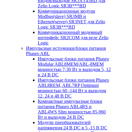
входов/выходов SR3XT43BD для
Zelio Logic SR3B***BD
Коммуникационные модули
Modbus(slave) SR3MB и
Ethernet(server) SR3NET для Zelio
Logic SR3B***BD
Коммуникационный модемный
интерфейс SR2COM для реле Zelio
Logic
Импульсные источники/блоки питания
Phaseo ABL
Импульсные блоки питания Phaseo
Modular ABL8MEM/ABL-8MEM
мощностью 7-30 Вт и выходом 5, 12
и 24 В DC
Импульсные блоки питания Phaseo
ABL8REM, ABL7RP Optimum
мощностью 60 -144 Вт и выходом
12, 24 и 48 В DC
Компактные импульсные блоки
питания Phaseo ABL4RS и
ABL4WS Slim мощностью 85-960
Вт и выходом 24 В DC
Модули преобразователей
напряжения 24 В DC в 5 -15 В DC