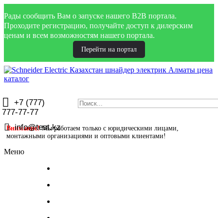
Рады сообщить Вам о запуске нашего B2B портала.
Проходите регистрацию, получайте доступ к дилерским
ценам и всем возможностям нашего портала.
Перейти на портал
+7 (777)
777-77-77
info@test.kz
Внимание!
Мы работаем только с юридическими лицами,
монтажными организациями и оптовыми клиентами!
Меню
Главная
Документация
О Schneider Electric
О нас