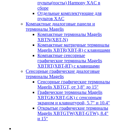
пульты(посты) Harmony XAC в
сборе
Отдельные комплектующие для
пультов XAC
Компактные диалоговые панели и
терминалы Magelis
Компактные терминалы Magelis
XBTN(XBT-N)
Компактные матричные терминалы
Magelis XBTR(XBT-R) с клавишами
Компактные сенсорные
графические терминалы Magelis
XBTRT(XBT-RT) с клавишами
Сенсорные графические диалоговые
терминалы Magelis
Сенсорные графические терминалы
Magelis XBTGT, от 3,8" до 15"
Графические терминалы Magelis
XBTGK(XBT-GK) с сенсорным
экраном и клавиатурой, 5.7" и 10.4"
Открытые графические терминалы
Magelis XBTGTW(XBT-GTW), 8.4"
и 15"
Корпуса и оболочки