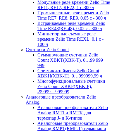
Модульные реле времени Zelio Time
RE11, RE17, RE22, 1 с-300 ч
Промышленные реле времени Zelio
Time RE7, RE8, RE9, 0.05 с - 300 ч
Встраиваемые реле времени Zelio
Time RE48(RE-48), 0.02 с - 300 ч
Миниатюрные съемные реле
времени Zelio Time REXL, 0.1 с -
100 ч
Счетчики Zelio Count
Суммирующие счетчики Zelio
Count XBKT(XBK-T), 0…99 999
999
Счетчики-таймеры Zelio Count
XBKH(XBK-H), 0…999999,99 ч
Многофункциональные счетчики
Zelio Count XBKP(XBK-P),
-99999…999999
Аналоговые преобразователи Zelio
Analog
Аналоговые преобразователи Zelio
Analog RMTJ и RMTK для
термопар J- и K-типов
Аналоговые преобразователи Zelio
Analog RMPT(RMP-T) термопар и