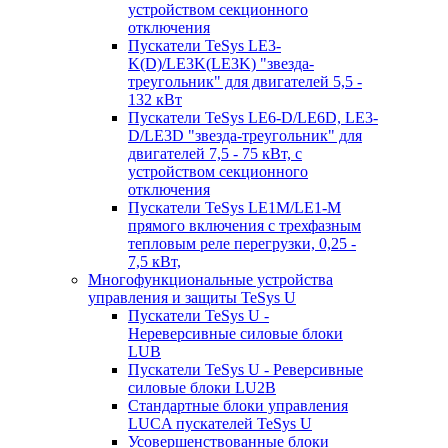
устройством секционного
отключения
Пускатели TeSys LE3-
K(D)/LE3K(LE3K) "звезда-
треугольник" для двигателей 5,5 -
132 кВт
Пускатели TeSys LE6-D/LE6D, LE3-
D/LE3D "звезда-треугольник" для
двигателей 7,5 - 75 кВт, с
устройством секционного
отключения
Пускатели TeSys LE1M/LE1-M
прямого включения с трехфазным
тепловым реле перегрузки, 0,25 -
7,5 кВт,
Многофункциональные устройства
управления и защиты TeSys U
Пускатели TeSys U -
Нереверсивные силовые блоки
LUB
Пускатели TeSys U - Реверсивные
силовые блоки LU2B
Стандартные блоки управления
LUCA пускателей TeSys U
Усовершенствованные блоки