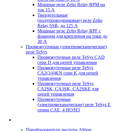
Мощные реле Zelio Relay RPM на
ток 15 А
Твердотельные
(полупроводниковые) реле Zelio
Relay SSR, до 125 А
Мощные реле Zelio Relay RPF с
фланцем для крепления на токи до
30 А
Промежуточные (электромеханические)
реле TeSys
Промежуточные реле TeSys CAD
сери D для цепей управления
Промежуточные реле TeSys
CA2(3/4)KN сери K для цепей
управления
Промежуточных реле TeSys
CA2SK, CA3SK, CA2SKE для
цепей управления
Промежуточные
(электромеханические) реле TeSys E
серии CAE, 4 НО/НЗ
Приводная техника
Преобразователи частоты Altivar