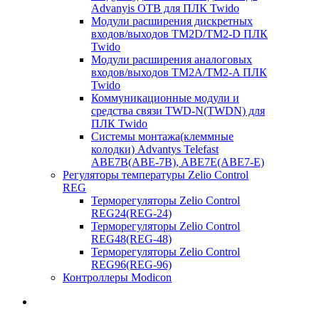
Advanyis OTB для ПЛК Twido
Модули расширения дискретных
входов/выходов TM2D/TM2-D ПЛК
Twido
Модули расширения аналоговых
входов/выходов TM2A/TM2-A ПЛК
Twido
Коммуникационные модули и
средства связи TWD-N(TWDN) для
ПЛК Twido
Системы монтажа(клеммные
колодки) Advantys Telefast
ABE7B(ABE-7B), ABE7E(ABE7-E)
Регуляторы температуры Zelio Control
REG
Терморегуляторы Zelio Control
REG24(REG-24)
Терморегуляторы Zelio Control
REG48(REG-48)
Терморегуляторы Zelio Control
REG96(REG-96)
Контроллеры Modicon
Электроснабжение и распределение электроэнергии