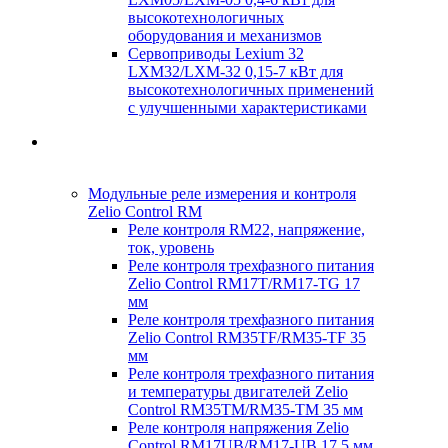
высокотехнологичных
оборудования и механизмов
Сервоприводы Lexium 32
LXM32/LXM-32 0,15-7 кВт для
высокотехнологичных применений
с улучшенными характеристиками
Оборудование и компоненты промышленной
автоматизации
Модульные реле измерения и контроля
Zelio Control RM
Реле контроля RM22, напряжение,
ток, уровень
Реле контроля трехфазного питания
Zelio Control RM17T/RM17-TG 17
мм
Реле контроля трехфазного питания
Zelio Control RM35TF/RM35-TF 35
мм
Реле контроля трехфазного питания
и температуры двигателей Zelio
Control RM35TM/RM35-TM 35 мм
Реле контроля напряжения Zelio
Control RM17UB/RM17-UB 17,5 мм