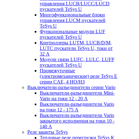
управления LUCB/LUCC/LUCD
пускателей TeSys U
Многофункциональные блоки
управления LUCM пускателей
TeSys U
Функциональные модули LUF
пускателей TeSys U
Контроллеры LUTM, LUCB/D/M,
LUTC пускатели TeSys U, токи от
32 А
Модули связи LUFC, LULC, LUFP
пускателей TeSys U
Промежуточные
(электромеханические) реле TeSys E
серии CAE, 4 НО/НЗ
Выключатели-разъединители серии Vario
Выключатели-разъединители Mini-
Vario на токи 12 - 20 А
Выключатели-разъединители Vario
на токи 12 - 175 А
Выключатели-разъединители Vario
закрытого исполнения на токи 10 -
140 А
Реле защиты TeSys
Тепловые реле перегрузки TeSys К