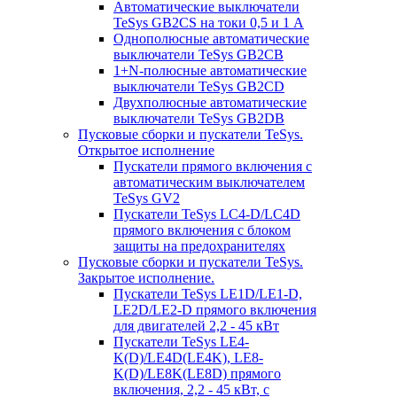
Автоматические выключатели
TeSys GB2CS на токи 0,5 и 1 А
Однополюсные автоматические
выключатели TeSys GB2CB
1+N-полюсные автоматические
выключатели TeSys GB2CD
Двухполюсные автоматические
выключатели TeSys GB2DB
Пусковые сборки и пускатели TeSys.
Открытое исполнение
Пускатели прямого включения с
автоматическим выключателем
TeSys GV2
Пускатели TeSys LC4-D/LC4D
прямого включения с блоком
защиты на предохранителях
Пусковые сборки и пускатели TeSys.
Закрытое исполнение.
Пускатели TeSys LE1D/LE1-D,
LE2D/LE2-D прямого включения
для двигателей 2,2 - 45 кВт
Пускатели TeSys LE4-
K(D)/LE4D(LE4K), LE8-
K(D)/LE8K(LE8D) прямого
включения, 2,2 - 45 кВт, с