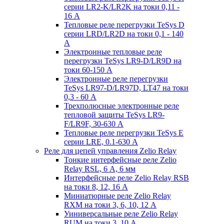
серии LR2-K/LR2K на токи 0,11 -
16 А
Тепловые реле перегрузки TeSys D
серии LRD/LR2D на токи 0,1 - 140
А
Электронные тепловые реле
перегрузки TeSys LR9-D/LR9D на
токи 60-150 А
Электронные реле перегрузки
TeSys LR97-D/LR97D, LT47 на токи
0,3 - 60 А
Трехполюсные электронные реле
тепловой защиты TeSys LR9-
F/LR9F, 30-630 А
Тепловые реле перегрузки TeSys E
серии LRE, 0.1-630 А
Реле для цепей управления Zelio Relay
Тонкие интерфейсные реле Zelio
Relay RSL, 6 А, 6 мм
Интерфейсные реле Zelio Relay RSB
на токи 8, 12, 16 А
Миниатюрные реле Zelio Relay
RXM на токи 3, 6, 10, 12 А
Уиниверсальные реле Zelio Relay
RUM на токи 3, 10 А