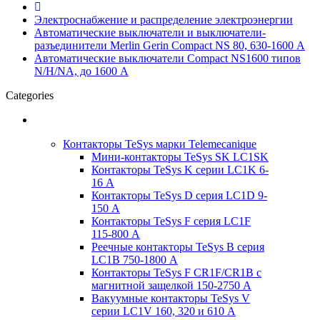
Электроснабжение и распределение электроэнергии
Автоматические выключатели и выключатели-
разъединители Merlin Gerin Compact NS 80, 630-1600 А
Автоматические выключатели Compact NS1600 типов
N/H/NA, до 1600 А
Categories
Низковольтная коммутационная аппаратура
Контакторы TeSys марки Telemecanique
Мини-контакторы TeSys SK LC1SK
Контакторы TeSys K серии LC1K 6-
16 А
Контакторы TeSys D серия LC1D 9-
150 А
Контакторы TeSys F серия LC1F
115-800 А
Реечные контакторы TeSys B серия
LC1B 750-1800 А
Контакторы TeSys F CR1F/CR1B с
магнитной защелкой 150-2750 А
Вакуумные контакторы TeSys V
серии LC1V 160, 320 и 610 А