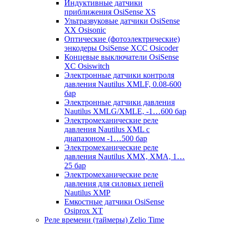
Индуктивные датчики
приближения OsiSense XS
Ультразвуковые датчики OsiSense
XX Osisonic
Оптические (фотоэлектрические)
энкодеры OsiSense XCC Osicoder
Концевые выключатели OsiSense
XC Osiswitch
Электронные датчики контроля
давления Nautilus XMLF, 0.08-600
бар
Электронные датчики давления
Nautilus XMLG/XMLE, -1…600 бар
Электромеханические реле
давления Nautilus XML с
диапазоном -1…500 бар
Электромеханические реле
давления Nautilus XMX, XMA, 1…
25 бар
Электромеханические реле
давления для силовых цепей
Nautilus XMP
Емкостные датчики OsiSense
Osiprox XT
Реле времени (таймеры) Zelio Time